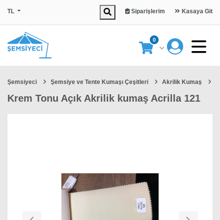
TL
Siparişlerim
Kasaya Git
0
Şemsiyeci
Şemsiye ve Tente Kumaşı Çeşitleri
Akrilik Kumaş
K
Krem Tonu Açık Akrilik kumaş Acrilla 121