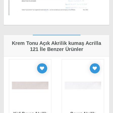
· Yorumlar
Krem Tonu Açık Akrilik kumaş Acrilla
121 İle Benzer Ürünler
Selim Fersahi
19/05/2023
mükemmel bir dokusu var
Yorum Yapın
Adınız, Soyadınız*