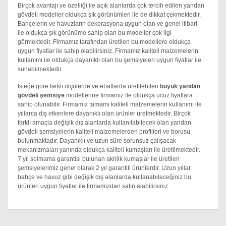
Birçok avantajı ve özelliği ile açık alanlarda çok tercih edilen yandan
gövdeli modeller oldukça şık görünümleri ile de dikkat çekmektedir.
Bahçelerin ve havuzların dekorasyona uygun olan ve genel itibari
ile oldukça şık görünüme sahip olan bu modeller çok ilgi
görmektedir. Firmamız tarafından üretilen bu modellere oldukça
uygun fiyatlar ile sahip olabilirsiniz. Firmamız kaliteli malzemelerin
kullanımı ile oldukça dayanıklı olan bu şemsiyeleri uygun fiyatlar ile
sunabilmektedir.
İsteğe göre farklı ölçülerde ve ebatlarda üretilebilen
büyük yandan
gövdeli şemsiye
modellerine firmamız ile oldukça ucuz fiyatlara
sahip olunabilir. Firmamız tamamı kaliteli malzemelerin kullanımı ile
yıllarca dış etkenlere dayanıklı olan ürünler üretmektedir. Birçok
farklı amaçla değişik dış alanlarda kullanılabilecek olan yandan
gövdeli şemsiyelerin kaliteli malzemelerden profilleri ve borusu
bulunmaktadır. Dayanıklı ve uzun süre sorunsuz çalışacak
mekanizmaları yanında oldukça kaliteli kumaşları ile üretilmektedir.
7 yıl solmama garantisi bulunan akrilik kumaşlar ile üretilen
şemsiyelerimiz genel olarak 2 yıl garantili ürünlerdir. Uzun yıllar
bahçe ve havuz gibi değişik dış alanlarda kullanabileceğiniz bu
ürünleri uygun fiyatlar ile firmamızdan satın alabilirsiniz.