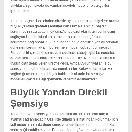
avantajda sunmaktadır. Genel olarak yapısal durumlarına göre
farklılaşan şemsiyelerde yandan gövdeli modeller oldukça ilgi
görmektedir.
Kullanım açısından ortadan direkle ayakta duran şemsiyelere oranla
büyük yandan gövdeli şemsiye
daha fazla alanın güneşten
korunmasını sağlayabilmektedir. Ayrıca özel olarak açı verilmesini
sağlayan kolu ile istenilen alanın daha uzun süre güneşten
korunması sağlanabilir. Bu gibi nedenler ile özellikle yaz aylarındaki
güneşten korunmak için bu şemsiye modeli çok ilgi görmektedir.
Firmamız birçok farklı şemsiye modelinde olduğu gibi bu modelde
de oldukça kaliteli malzemelerin kullanımı ile uzun süre kullanıma
uygun olan şemsiyeleri üretmektedir. Ayrıca uygun fiyatlar ile bu
şemsiyelere sahip olmanızda mümkündür. Kolay kullanımları ve
sağladığı avantajlar ile birçok farklı açık alanda bu şemsiye
modelleri çok fazla ilgi görmekte ve tercih edilmektedir.
Büyük Yandan Direkli
Şemsiye
Yandan gövdeli şemsiye modelleri kullanılan alanlarda birçok
avantaj sağlamaktadır. Özellikle güneşin ışınlarından korunmak için
kullandığı alanlarda diğer şemsiye modellerine oranla daha fazla
verim sağlanabilmektedir. Bu modellerde gövdenin yanda olması