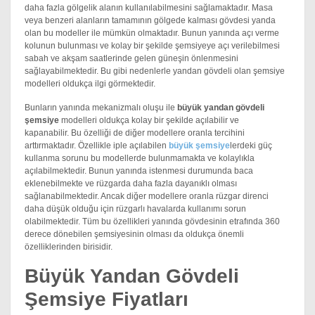
daha fazla gölgelik alanın kullanılabilmesini sağlamaktadır. Masa
veya benzeri alanların tamamının gölgede kalması gövdesi yanda
olan bu modeller ile mümkün olmaktadır. Bunun yanında açı verme
kolunun bulunması ve kolay bir şekilde şemsiyeye açı verilebilmesi
sabah ve akşam saatlerinde gelen güneşin önlenmesini
sağlayabilmektedir. Bu gibi nedenlerle yandan gövdeli olan şemsiye
modelleri oldukça ilgi görmektedir.
Bunların yanında mekanizmalı oluşu ile
büyük yandan gövdeli
şemsiye
modelleri oldukça kolay bir şekilde açılabilir ve
kapanabilir. Bu özelliği de diğer modellere oranla tercihini
arttırmaktadır. Özellikle iple açılabilen
büyük şemsiye
lerdeki güç
kullanma sorunu bu modellerde bulunmamakta ve kolaylıkla
açılabilmektedir. Bunun yanında istenmesi durumunda baca
eklenebilmekte ve rüzgarda daha fazla dayanıklı olması
sağlanabilmektedir. Ancak diğer modellere oranla rüzgar direnci
daha düşük olduğu için rüzgarlı havalarda kullanımı sorun
olabilmektedir. Tüm bu özellikleri yanında gövdesinin etrafında 360
derece dönebilen şemsiyesinin olması da oldukça önemli
özelliklerinden birisidir.
Büyük Yandan Gövdeli
Şemsiye Fiyatları