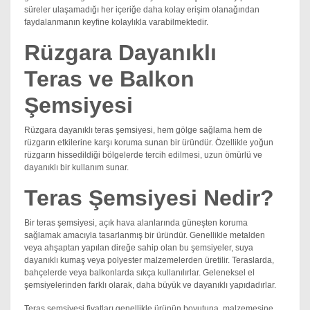
süreler ulaşamadığı her içeriğe daha kolay erişim olanağından
faydalanmanın keyfine kolaylıkla varabilmektedir.
Rüzgara Dayanıklı
Teras ve Balkon
Şemsiyesi
Rüzgara dayanıklı teras şemsiyesi, hem gölge sağlama hem de
rüzgarın etkilerine karşı koruma sunan bir üründür. Özellikle yoğun
rüzgarın hissedildiği bölgelerde tercih edilmesi, uzun ömürlü ve
dayanıklı bir kullanım sunar.
Teras Şemsiyesi Nedir?
Bir teras şemsiyesi, açık hava alanlarında güneşten koruma
sağlamak amacıyla tasarlanmış bir üründür. Genellikle metalden
veya ahşaptan yapılan direğe sahip olan bu şemsiyeler, suya
dayanıklı kumaş veya polyester malzemelerden üretilir. Teraslarda,
bahçelerde veya balkonlarda sıkça kullanılırlar. Geleneksel el
şemsiyelerinden farklı olarak, daha büyük ve dayanıklı yapıdadırlar.
Teras şemsiyesi fiyatları genellikle ürünün boyutuna, malzemesine