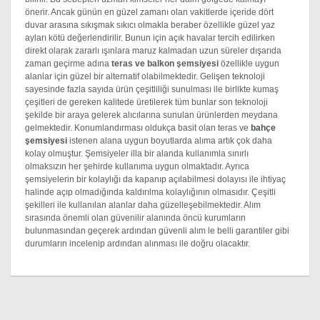
önerir. Ancak günün en güzel zamanı olan vakitlerde içeride dört
duvar arasına sıkışmak sıkıcı olmakla beraber özellikle güzel yaz
ayları kötü değerlendirilir. Bunun için açık havalar tercih edilirken
direkt olarak zararlı ışınlara maruz kalmadan uzun süreler dışarıda
zaman geçirme adına
teras ve balkon şemsiyesi
özellikle uygun
alanlar için güzel bir alternatif olabilmektedir. Gelişen teknoloji
sayesinde fazla sayıda ürün çeşitliliği sunulması ile birlikte kumaş
çeşitleri de gereken kalitede üretilerek tüm bunlar son teknoloji
şekilde bir araya gelerek alıcılarına sunulan ürünlerden meydana
gelmektedir. Konumlandırması oldukça basit olan teras ve
bahçe
şemsiyesi
istenen alana uygun boyutlarda alıma artık çok daha
kolay olmuştur. Şemsiyeler illa bir alanda kullanımla sınırlı
olmaksızın her şehirde kullanıma uygun olmaktadır. Ayrıca
şemsiyelerin bir kolaylığı da kapanıp açılabilmesi dolayısı ile ihtiyaç
halinde açıp olmadığında kaldırılma kolaylığının olmasıdır. Çeşitli
şekilleri ile kullanılan alanlar daha güzelleşebilmektedir. Alım
sırasında önemli olan güvenilir alanında öncü kurumların
bulunmasından geçerek ardından güvenli alım le belli garantiler gibi
durumların incelenip ardından alınması ile doğru olacaktır.