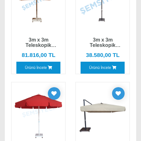
3m x 3m
3m x 3m
Teleskopik
Teleskopik
Mekanizmalı Kare
Mekanizmalı Kare
81.816,00 TL
38.580,00 TL
Lüx Şemsiye
Eko Şemsiye
Ürünü İncele
Ürünü İncele