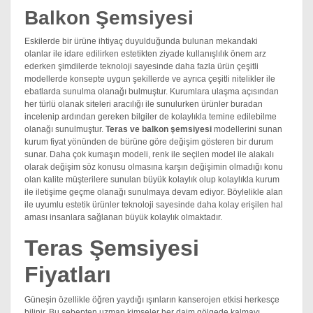
Balkon Şemsiyesi
Eskilerde bir ürüne ihtiyaç duyulduğunda bulunan mekandaki
olanlar ile idare edilirken estetikten ziyade kullanışlılık önem arz
ederken şimdilerde teknoloji sayesinde daha fazla ürün çeşitli
modellerde konsepte uygun şekillerde ve ayrıca çeşitli nitelikler ile
ebatlarda sunulma olanağı bulmuştur. Kurumlara ulaşma açısından
her türlü olanak siteleri aracılığı ile sunulurken ürünler buradan
incelenip ardından gereken bilgiler de kolaylıkla temine edilebilme
olanağı sunulmuştur.
Teras ve balkon şemsiyesi
modellerini sunan
kurum fiyat yönünden de bürüne göre değişim gösteren bir durum
sunar. Daha çok kumaşın modeli, renk ile seçilen model ile alakalı
olarak değişim söz konusu olmasına karşın değişimin olmadığı konu
olan kalite müşterilere sunulan büyük kolaylık olup kolaylıkla kurum
ile iletişime geçme olanağı sunulmaya devam ediyor. Böylelikle alan
ile uyumlu estetik ürünler teknoloji sayesinde daha kolay erişilen hal
aması insanlara sağlanan büyük kolaylık olmaktadır.
Teras Şemsiyesi
Fiyatları
Güneşin özellikle öğren yaydığı ışınların kanserojen etkisi herkesçe
bilinir. Bu sebepten uzman kimseler her daim gölgede kalmayı