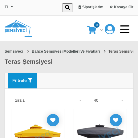
TL
Siparişlerim
Kasaya Git
0
Şemsiyeci
Bahçe Şemsiyesi Modelleri Ve Fiyatları
Teras Şemsiyesi
Teras Şemsiyesi
Filtrele
Sırala
40