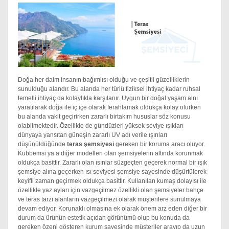
Doğa her daim insanın bağımlısı olduğu ve çeşitli güzelliklerin
sunulduğu alandır. Bu alanda her türlü fiziksel ihtiyaç kadar ruhsal
temelli ihtiyaç da kolaylıkla karşılanır. Uygun bir doğal yaşam alnı
yaratılarak doğa ile iç içe olarak ferahlamak oldukça kolay olurken
bu alanda vakit geçirirken zararlı birtakım hususlar söz konusu
olabilmektedir. Özellikle de gündüzleri yüksek seviye ışıkları
dünyaya yansıtan güneşin zararlı UV adı verile ışınları
düşünüldüğünde
teras şemsiyesi
gereken bir koruma aracı oluyor.
Kubbemsi ya a diğer modelleri olan şemsiyelerin altında korunmak
oldukça basittir. Zararlı olan ısınlar süzgeçten geçerek normal bir ışık
şemsiye alına geçerken ısı seviyesi şemsiye sayesinde düşürtülerek
keyifli zaman geçirmek oldukça basittir. Kullanılan kumaş dolayısı ile
özellikle yaz ayları için vazgeçilmez özellikli olan şemsiyeler bahçe
ve teras tarzı alanların vazgeçilmezi olarak müşterilere sunulmaya
devam ediyor. Korunaklı olmasına ek olarak önem arz eden diğer bir
durum da ürünün estetik açıdan görünümü olup bu konuda da
gereken özeni gösteren kurum sayesinde müşteriler arayıp da uzun