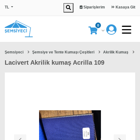
TL
Siparişlerim
Kasaya Git
0
Şemsiyeci
Şemsiye ve Tente Kumaşı Çeşitleri
Akrilik Kumaş
L
Lacivert Akrilik kumaş Acrilla 109