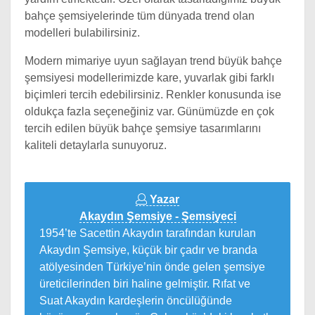
bahçe şemsiyelerinde tüm dünyada trend olan
modelleri bulabilirsiniz.
Modern mimariye uyun sağlayan trend büyük bahçe
şemsiyesi modellerimizde kare, yuvarlak gibi farklı
biçimleri tercih edebilirsiniz. Renkler konusunda ise
oldukça fazla seçeneğiniz var. Günümüzde en çok
tercih edilen büyük bahçe şemsiye tasarımlarını
kaliteli detaylarla sunuyoruz.
Yazar
Akaydın Şemsiye - Şemsiyeci
1954’te Sacettin Akaydın tarafından kurulan
Akaydın Şemsiye, küçük bir çadır ve branda
atölyesinden Türkiye’nin önde gelen şemsiye
üreticilerinden biri haline gelmiştir. Rıfat ve
Suat Akaydın kardeşlerin öncülüğünde