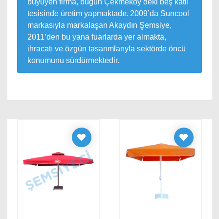
büyüyen firma, bugün Çekmeköy’deki beş katlı
tesisinde üretim yapmaktadır. 2009’da Suncool
markasıyla markalaşan Akaydın Şemsiye,
2011’den bu yana fuarlarda yer almakta,
ihracatı ve özgün tasarımlarıyla sektörde öncü
konumunu sürdürmektedir.