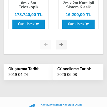
6m x 6m
2m x 2m Kare İpli
Teleskopik
Sistem Klasik
Mekanizmalı Kare
Şemsiye
178.740,00 TL
16.200,00 TL
Lüx Şemsiye
Ürünü İncele
Ürünü İncele
Oluşturma Tarihi:
Güncelleme Tarihi:
2019-04-24
2026-06-08
Kampanyalardan Haberdar Olun!