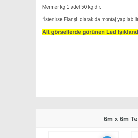
Mermer kg 1 adet 50 kg dır.
*İstenirse Flanşlı olarak da montaj yapılabil
Alt görsellerde görünen Led Işıklandı
6m x 6m Teleskopik Mekanizmalı Kare Lüx Şemsi
· Yorumlar
6m x 6m Te
Ağırlık
507 kg
Cavit Vatansever