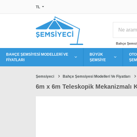
TL
Bahçe Şemsi
BAHÇE ŞEMSİYESİ MODELLERİ VE
BÜYÜK
OTO
FİYATLARI
ŞEMSİYE
ŞEM
Şemsiyeci
Bahçe Şemsiyesi Modelleri Ve Fiyatları
6m x 6m Teleskopik Mekanizmalı 