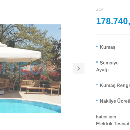
a 14
178.740
Kumaş
Şemsiye
Ayağı
Kumaş Rengi
Nakliye Ücret
Isıtıcı için
Elektrik Tesisat