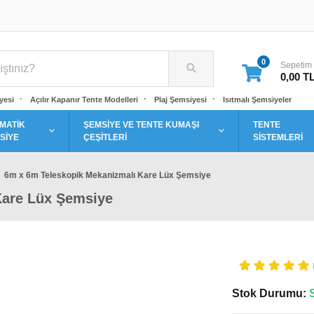
0
Sepetim
0,00 T
yesi
Açılır Kapanır Tente Modelleri
Plaj Şemsiyesi
Isıtmalı Şemsiyeler
MATİK
ŞEMSİYE VE TENTE KUMAŞI
TENTE
SİYE
ÇEŞİTLERİ
SİSTEMLERİ
6m x 6m Teleskopik Mekanizmalı Kare Lüx Şemsiye
Kare Lüx Şemsiye
Stok Durumu: