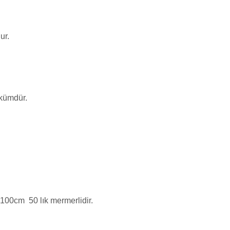
ur.
ökümdür.
x100cm 50 lık mermerlidir.