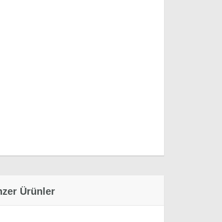
 dahildir.
zer Ürünler
26/03/2023