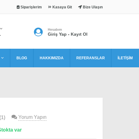
Siparişlerim
Kasaya Git
Bize Ulaşın
Hesabım
L
Giriş Yap
-
Kayıt Ol
BLOG
HAKKIMIZDA
REFERANSLAR
İLETİŞİM
Yorum Yapın
(1)
Stokta var