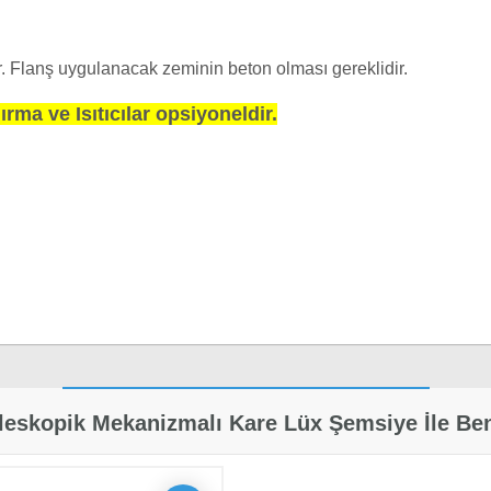
ir. Flanş uygulanacak zeminin beton olması gereklidir.
Ayak fiyata
rma ve Isıtıcılar opsiyoneldir.
ye Özellikleri
leskopik Mekanizmalı Kare Lüx Şemsiye İle Ben