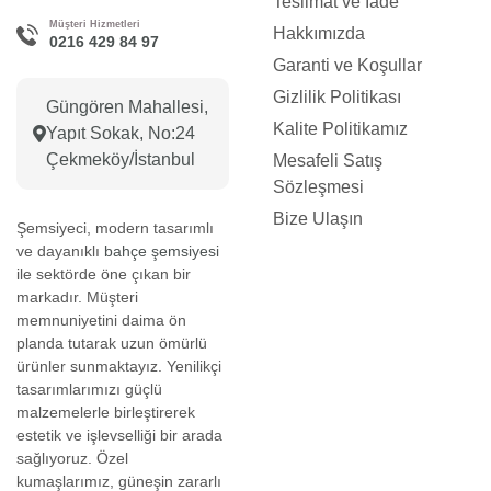
Teslimat ve İade
Müşteri Hizmetleri
Hakkımızda
0216 429 84 97
Garanti ve Koşullar
Gizlilik Politikası
Güngören Mahallesi,
Kalite Politikamız
Yapıt Sokak, No:24
Çekmeköy/İstanbul
Mesafeli Satış
Sözleşmesi
Bize Ulaşın
Şemsiyeci, modern tasarımlı
ve dayanıklı
bahçe şemsiyesi
ile sektörde öne çıkan bir
markadır. Müşteri
memnuniyetini daima ön
planda tutarak uzun ömürlü
ürünler sunmaktayız. Yenilikçi
tasarımlarımızı güçlü
malzemelerle birleştirerek
estetik ve işlevselliği bir arada
sağlıyoruz. Özel
kumaşlarımız, güneşin zararlı