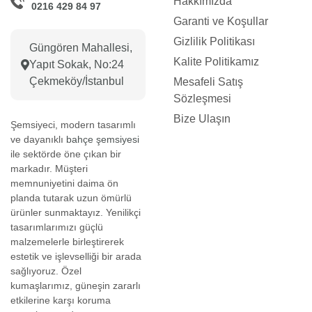
Hakkımızda
0216 429 84 97
Garanti ve Koşullar
Gizlilik Politikası
Güngören Mahallesi,
Kalite Politikamız
Yapıt Sokak, No:24
Çekmeköy/İstanbul
Mesafeli Satış
Sözleşmesi
Bize Ulaşın
Şemsiyeci, modern tasarımlı
ve dayanıklı
bahçe şemsiyesi
ile sektörde öne çıkan bir
markadır. Müşteri
memnuniyetini daima ön
planda tutarak uzun ömürlü
ürünler sunmaktayız. Yenilikçi
tasarımlarımızı güçlü
malzemelerle birleştirerek
estetik ve işlevselliği bir arada
sağlıyoruz. Özel
kumaşlarımız, güneşin zararlı
etkilerine karşı koruma