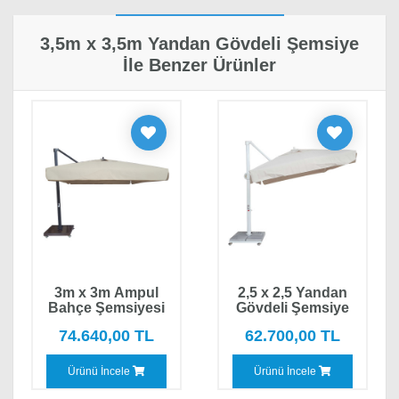
3,5m x 3,5m Yandan Gövdeli Şemsiye Özellikleri
· Yorumlar
3,5m x 3,5m Yandan Gövdeli Şemsiye
Ağırlık
200 kg
İle Benzer Ürünler
şeyma mutlu
10/05/2019
Boyutlar
50 × 50 × 282 cm
Bahçeme aldım istanbul da oturuyorum kendileri
Kumaş
Krem, Bej (Nohut), Yeşil, Kırmızı, Gri,
getirip kurdular bu güzel bir şey kargoyla
Rengi
Sarı, Turuncu, Bordo
uğraşmıyorsunuz.Üründen genel olarak
memnunum rüzgarlı havalarda kullanmamamız
Kumaş
Akrilik 7 yıl Solmaz Garantili Kumaş,
gerektiği söylendi şu ana kadar herhangibir
Seçin
Polyester Dokuma Kumaş
problem yok teşekkürler.
Nakliye
İstanbul İçi, İstanbul Dışı
3m x 3m Ampul
2,5 x 2,5 Yandan
Ücreti
Bahçe Şemsiyesi
Gövdeli Şemsiye
74.640,00 TL
62.700,00 TL
Yorum Yapın
Ürünü İncele
Ürünü İncele
Adınız, Soyadınız*