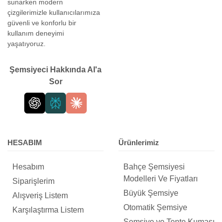
sunarken modern
çizgilerimizle kullanıcılarımıza
güvenli ve konforlu bir
kullanım deneyimi
yaşatıyoruz.
Şemsiyeci Hakkında AI'a
Sor
HESABIM
Ürünlerimiz
Hesabım
Bahçe Şemsiyesi
Modelleri Ve Fiyatları
Siparişlerim
Büyük Şemsiye
Alışveriş Listem
Otomatik Şemsiye
Karşılaştırma Listem
Şemsiye ve Tente Kumaşı