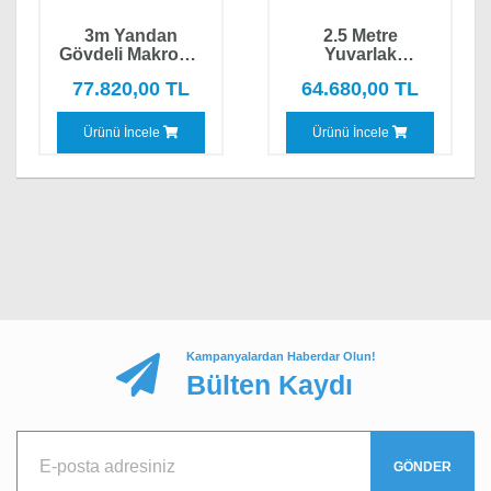
Adınız, Soyadınız*
3m Yandan
2.5 Metre
Gövdeli Makrome
Yuvarlak
Bahçe Şemsiyesi
Alüminyum
77.820,00 TL
64.680,00 TL
Gövdeli Bohem
Saz Şemsiye
Yorumunuz*
Ürünü İncele
Ürünü İncele
Kampanyalardan Haberdar Olun!
YORUMU GÖNDER
Bülten Kaydı
GÖNDER