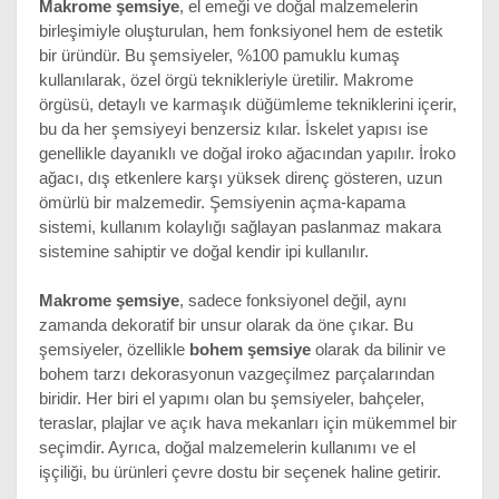
Makrome şemsiye
, el emeği ve doğal malzemelerin 
birleşimiyle oluşturulan, hem fonksiyonel hem de estetik 
bir üründür. Bu şemsiyeler, %100 pamuklu kumaş 
kullanılarak, özel örgü teknikleriyle üretilir. Makrome 
örgüsü, detaylı ve karmaşık düğümleme tekniklerini içerir, 
bu da her şemsiyeyi benzersiz kılar. İskelet yapısı ise 
genellikle dayanıklı ve doğal iroko ağacından yapılır. İroko 
ağacı, dış etkenlere karşı yüksek direnç gösteren, uzun 
ömürlü bir malzemedir. Şemsiyenin açma-kapama 
sistemi, kullanım kolaylığı sağlayan paslanmaz makara 
sistemine sahiptir ve doğal kendir ipi kullanılır.
Makrome şemsiye
, sadece fonksiyonel değil, aynı 
zamanda dekoratif bir unsur olarak da öne çıkar. Bu 
şemsiyeler, özellikle 
bohem şemsiye
 olarak da bilinir ve 
bohem tarzı dekorasyonun vazgeçilmez parçalarından 
biridir. Her biri el yapımı olan bu şemsiyeler, bahçeler, 
teraslar, plajlar ve açık hava mekanları için mükemmel bir 
seçimdir. Ayrıca, doğal malzemelerin kullanımı ve el 
işçiliği, bu ürünleri çevre dostu bir seçenek haline getirir.