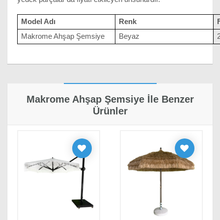
Model Adı
Renk
Makrome Ahşap Şemsiye
Beyaz
· Yorumlar
Makrome Ahşap Şemsiye İle Benzer
Ürünler
Sami Ferdioğlu
16/05/2023
tasarımına bayıldım harika görünüyor
Yorum Yapın