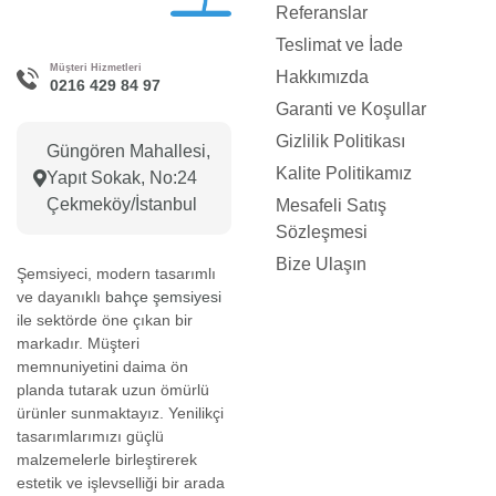
Referanslar
Teslimat ve İade
Müşteri Hizmetleri
Hakkımızda
0216 429 84 97
Garanti ve Koşullar
Gizlilik Politikası
Güngören Mahallesi,
Kalite Politikamız
Yapıt Sokak, No:24
Çekmeköy/İstanbul
Mesafeli Satış
Sözleşmesi
Bize Ulaşın
Şemsiyeci, modern tasarımlı
ve dayanıklı
bahçe şemsiyesi
ile sektörde öne çıkan bir
markadır. Müşteri
memnuniyetini daima ön
planda tutarak uzun ömürlü
ürünler sunmaktayız. Yenilikçi
tasarımlarımızı güçlü
malzemelerle birleştirerek
estetik ve işlevselliği bir arada